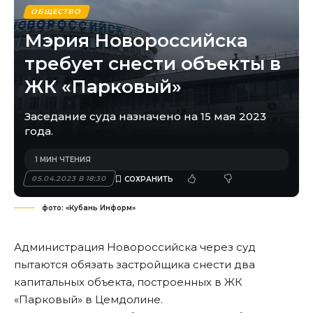
ОБЩЕСТВО
Мэрия Новороссийска
требует снести объекты в
ЖК «Парковый»
Заседание суда назначено на 15 мая 2023
года.
1 МИН ЧТЕНИЯ
05.04.2023 В 18:30
фото: «Кубань Информ»
Администрация Новороссийска через суд
пытаются обязать застройщика снести два
капитальных объекта, построенных в ЖК
«Парковый» в Цемдолине.