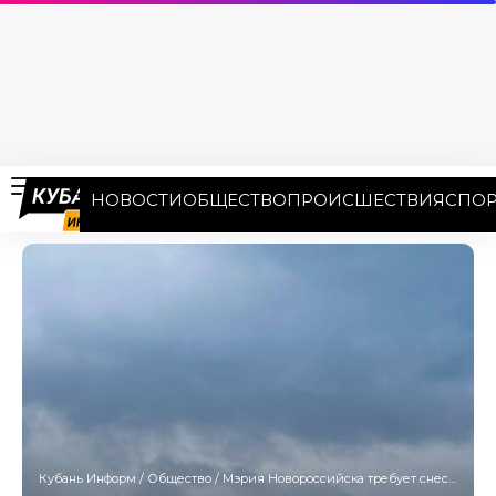
НОВОСТИ
ОБЩЕСТВО
ПРОИСШЕСТВИЯ
СПОР
Кубань Информ
/
Общество
/
Мэрия Новороссийска требует снести объекты в ЖК «Парковый»