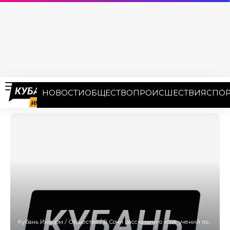
НОВОСТИ
ОБЩЕСТВО
ПРОИСШЕСТВИЯ
СПОР
Кубань Информ
/
Общество
/
В Сочи рассказали о ходе учений по эпидбезопасности