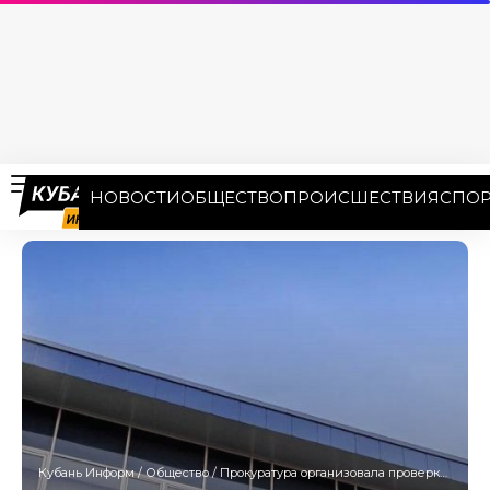
НОВОСТИ
ОБЩЕСТВО
ПРОИСШЕСТВИЯ
СПОР
Кубань Информ
/
Общество
/
Прокуратура организовала проверку по факту отсутствия водоснабжения в Новороссийске