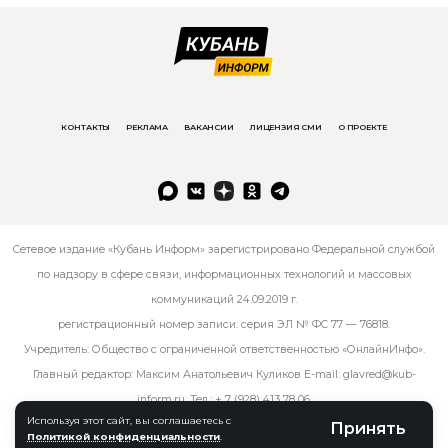
КОНТАКТЫ
РЕКЛАМА
ВАКАНСИИ
ЛИЦЕНЗИЯ СМИ
О ПРОЕКТЕ
Сетевое издание «Кубань Информ» зарегистрировано Федеральной службой
по надзору в сфере связи, информационных технологий и массовых
коммуникаций 24.09.2019 г.
регистрационный номер записи: серия ЭЛ № ФС 77 — 76818.
Учредитель: Общество с ограниченной ответственностью «ОнлайнИнфо».
Главный редактор: Максим Анатольевич Куликов E-mail:
glavred@kub-
inform.ru
. Тел.:
+ 7 (928) 413 78 06
.
Используя этот сайт, вы соглашаетесь с
Принять
Политикой конфиденциальности
.
© kub-inform 2026