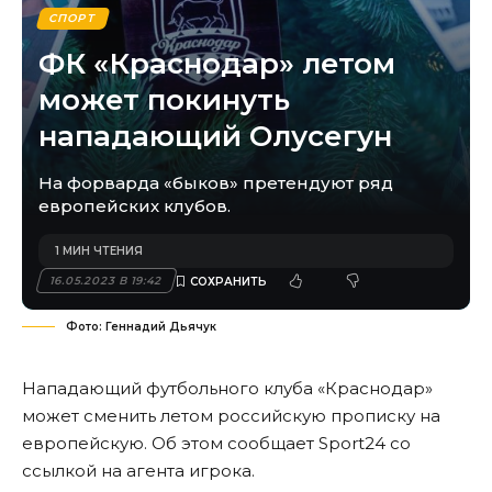
СПОРТ
ФК «Краснодар» летом
может покинуть
нападающий Олусегун
На форварда «быков» претендуют ряд
европейских клубов.
1 МИН ЧТЕНИЯ
16.05.2023 В 19:42
Фото: Геннадий Дьячук
Нападающий футбольного клуба «Краснодар»
может сменить летом российскую прописку на
европейскую. Об этом
сообщает
Sport24 со
ссылкой на агента игрока.