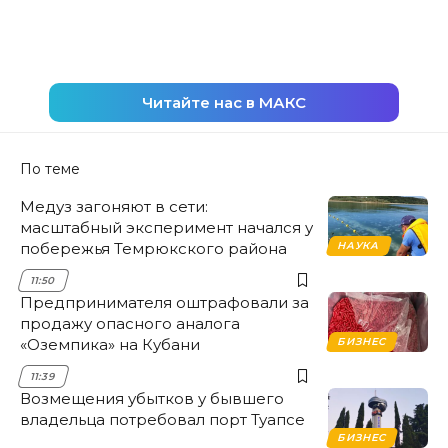
Читайте нас в МАКС
По теме
Медуз загоняют в сети:
масштабный эксперимент начался у
побережья Темрюкского района
НАУКА
11:50
Предпринимателя оштрафовали за
продажу опасного аналога
«Оземпика» на Кубани
БИЗНЕС
11:39
Возмещения убытков у бывшего
владельца потребовал порт Туапсе
БИЗНЕС