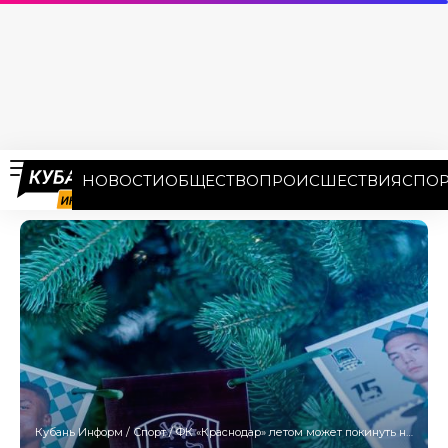
НОВОСТИ
ОБЩЕСТВО
ПРОИСШЕСТВИЯ
СПОР
Кубань Информ
/
Спорт
/
ФК «Краснодар» летом может покинуть нападающий Олусегун