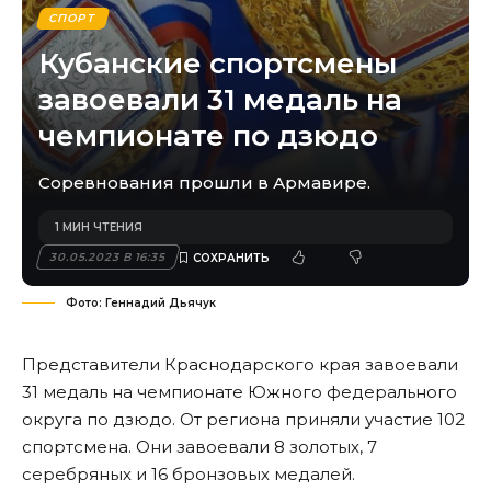
СПОРТ
Кубанские спортсмены
завоевали 31 медаль на
чемпионате по дзюдо
Соревнования прошли в Армавире.
1 МИН ЧТЕНИЯ
30.05.2023 В 16:35
Фото: Геннадий Дьячук
Представители Краснодарского края завоевали
31 медаль на чемпионате Южного федерального
округа по дзюдо. От региона приняли участие 102
спортсмена. Они завоевали 8 золотых, 7
серебряных и 16 бронзовых медалей.