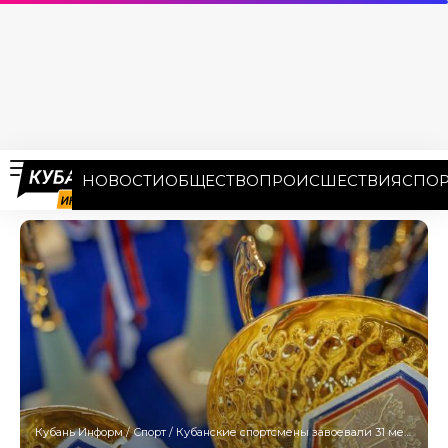
НОВОСТИ
ОБЩЕСТВО
ПРОИСШЕСТВИЯ
СПОР
Кубань Информ
/
Спорт
/
Кубанские спортсмены завоевали 31 медаль на чемпионате по дзюдо