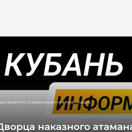
ца наказного атамана ведется в Краснодаре
Дворца наказного атамана