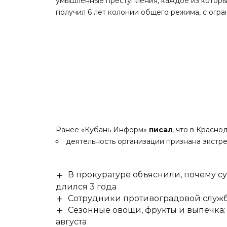
умышленные преступления, каждое из которых
получил 6 лет колонии общего режима, с огра
Ранее «Кубань Информ»
писал
, что в Красн
деятельность организации признана экстр
В прокуратуре объяснили, почему су
длился 3 года
Сотрудники противоградовой служб
Сезонные овощи, фрукты и выпечка:
августа