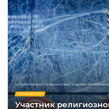
Кубань Информ
/
Происшествия
/
Участник религиозной
ПРОИСШЕСТВИЯ
Участник религиозно