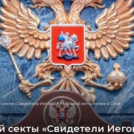
 секты «Свидетели Иеговы»* получил 6 лет колонии в Сочи
й секты «Свидетели Иегов