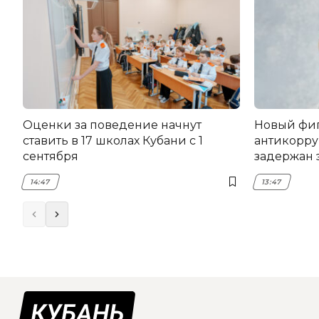
Оценки за поведение начнут
Новый фи
ставить в 17 школах Кубани с 1
антикорру
сентября
задержан 
НЭСК Кры
14:47
13:47