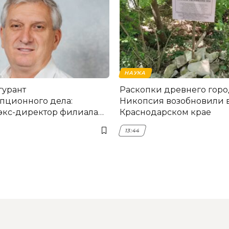
НАУКА
гурант
Раскопки древнего горо
пционного дела:
Никопсия возобновили 
экс-директор филиала
Краснодарском крае
мска
13:44