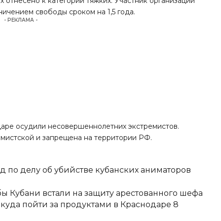
 отнесено к категории тяжких. Участник организации
ничением свободы сроком на 1,5 года.
- РЕКЛАМА -
одаре осудили несовершеннолетних экстремистов.
емистской и запрещена на территории РФ.
д по делу об убийстве кубанских аниматоров
ы Кубани встали на защиту арестованного шефа
 куда пойти за продуктами в Краснодаре 8