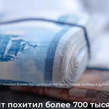
т похитил более 700 тысяч рублей при продаже путевок в Дубай
т похитил более 700 тыс