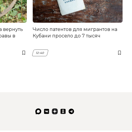
а вернуть
Число патентов для мигрантов на
равы в
Кубани просело до 7 тысяч
12:40