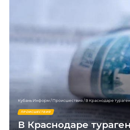
Кубань Информ
/
Происшествия
/
В Краснодаре тураген
ПРОИСШЕСТВИЯ
В Краснодаре тураген