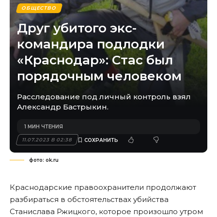
ОБЩЕСТВО
Друг убитого экс-
командира подлодки
«Краснодар»: Стас был
порядочным человеком
Расследование под личный контроль взял
Александр Бастрыкин.
1 МИН ЧТЕНИЯ
11.07.2023 В 02:38
фото: ok.ru
Краснодарские правоохранители продолжают
разбираться в обстоятельствах убийства
Станислава Ржицкого, которое произошло утром