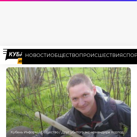
НОВОСТИ
ОБЩЕСТВО
ПРОИСШЕСТВИЯ
СПОР
Кубань Информ
/
Общество
/
Друг убитого экс-командира подлодки «Краснодар»: Стас был порядочным человеком