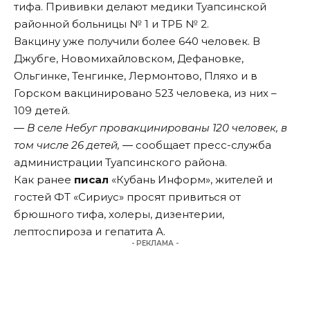
тифа. Прививки делают медики Туапсинской
районной больницы № 1 и ТРБ № 2.
Вакцину уже получили более 640 человек. В
Джубге, Новомихайловском, Дефановке,
Ольгинке, Тенгинке, Лермонтово, Пляхо и в
Горском вакцинировано 523 человека, из них –
109 детей.
― В селе Небуг провакцинированы 120 человек, в
том числе 26 детей, ―
сообщает пресс-служба
администрации Туапсинского района.
Как ранее
писал
«Кубань Информ», жителей и
гостей ФТ «Сириус» просят привиться от
брюшного тифа, холеры, дизентерии,
лептоспироза и гепатита А.
- РЕКЛАМА -