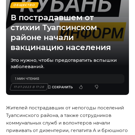
ОБЩЕСТВО
В пострадавшем от
стихии Туапсинском
районе начали
вакцинацию населения
Это нужно, чтобы предотвратить вспышки
заболеваний.
1 МИН ЧТЕНИЯ
17.07.2023 В 17:28
Жителей пострадавших от непогоды поселений
Туапсинского района, а также сотрудников
коммунальных служб и волонтеров начали
прививать от дизентерии, гепатита А и брюшного