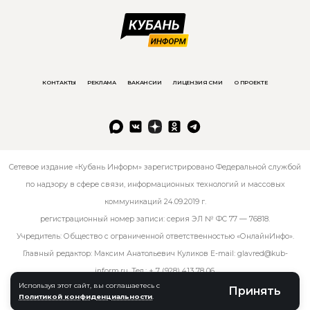
КОНТАКТЫ
РЕКЛАМА
ВАКАНСИИ
ЛИЦЕНЗИЯ СМИ
О ПРОЕКТЕ
Сетевое издание «Кубань Информ» зарегистрировано Федеральной службой
по надзору в сфере связи, информационных технологий и массовых
коммуникаций 24.09.2019 г.
регистрационный номер записи: серия ЭЛ № ФС 77 — 76818.
Учредитель: Общество с ограниченной ответственностью «ОнлайнИнфо».
Главный редактор: Максим Анатольевич Куликов E-mail:
glavred@kub-
inform.ru
. Тел.:
+ 7 (928) 413 78 06
.
Используя этот сайт, вы соглашаетесь с
Принять
Политикой конфиденциальности
.
© kub-inform 2026