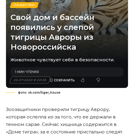
ОБЩЕСТВО
Свой дом и бассейн
появились у слепой
тигрицы Авроры из
Новороссийска
Животное чувствует себя в безопасности.
1 МИН ЧТЕНИЯ
20.07.2023 В 20:35
фото: vk.com/tiger_house
Зоозащитники проверили тигрицу Аврору,
которая ослепла из-за того, что ее держали в
темном сарае. Сейчас хищница содержится в
«Доме тигра», за е состояние пристально следят.