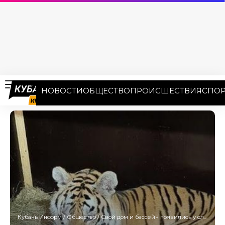
НОВОСТИ
ОБЩЕСТВО
ПРОИСШЕСТВИЯ
СПОР
Кубань Информ
/
Общество
/
Свой дом и бассейн появились у слепой тигрицы Авроры из Новороссийска