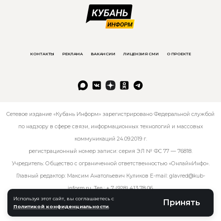
КОНТАКТЫ
РЕКЛАМА
ВАКАНСИИ
ЛИЦЕНЗИЯ СМИ
О ПРОЕКТЕ
Сетевое издание «Кубань Информ» зарегистрировано Федеральной службой
по надзору в сфере связи, информационных технологий и массовых
коммуникаций 24.09.2019 г.
регистрационный номер записи: серия ЭЛ № ФС 77 — 76818.
Учредитель: Общество с ограниченной ответственностью «ОнлайнИнфо».
Главный редактор: Максим Анатольевич Куликов E-mail:
glavred@kub-
inform.ru
. Тел.:
+ 7 (928) 413 78 06
.
Используя этот сайт, вы соглашаетесь с
Принять
Политикой конфиденциальности
.
© kub-inform 2026