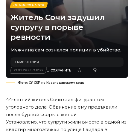
ПРОИСШЕСТВИЯ
Житель Сочи задушил
супругу в порыве
ревности
Мужчина сам сознался полиции в убийстве.
1 МИН ЧТЕНИЯ
21.07.2023 В 12:15
Фото: СУ СКР по Краснодарскому краю
44-летний житель Сочи стал фигурантом
уголовного дела. Обвинение ему предъявили
после бурной ссоры с женой.
Установлено, что супруги жили вместе в одной из
квартир многоэтажки по улице Гайдара в