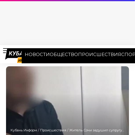
НОВОСТИ
ОБЩЕСТВО
ПРОИСШЕСТВИЯ
СПОР
Кубань Информ
/
Происшествия
/
Житель Сочи задушил супругу в порыве ревности