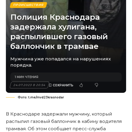
ПРОИСШЕСТВИЯ
Полиция Краснодара
задержала хулигана,
распылившего газовый
баллончик в трамвае
Мужчина уже попадался на нарушениях
порядка.
1 МИН ЧТЕНИЯ
24.07.2023 В 20:54
Фото: t.me/mvd23krasnodar
В Краснодаре задержали мужчину, который
распылил газовый баллончик в кабину водителя
трамвая. Об этом сообщает пресс-служба