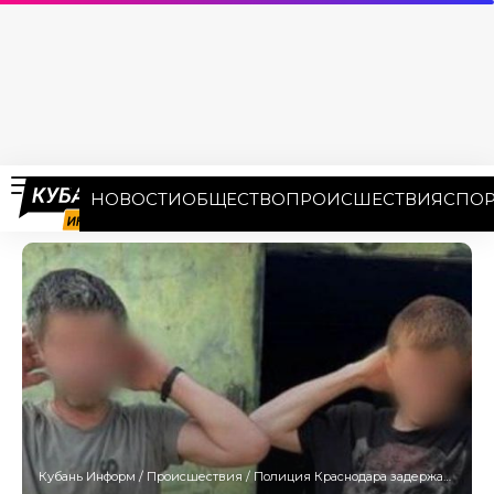
НОВОСТИ
ОБЩЕСТВО
ПРОИСШЕСТВИЯ
СПОР
Кубань Информ
/
Происшествия
/
Полиция Краснодара задержала хулигана, распылившего газовый баллончик в трамвае