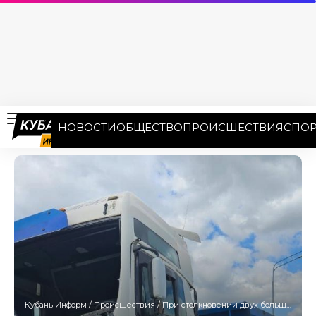
НОВОСТИ
ОБЩЕСТВО
ПРОИСШЕСТВИЯ
СПОР
Кубань Информ
/
Происшествия
/
При столкновении двух большегрузов в Краснодаре пострадал водитель, он вылетел через лобовое стекло