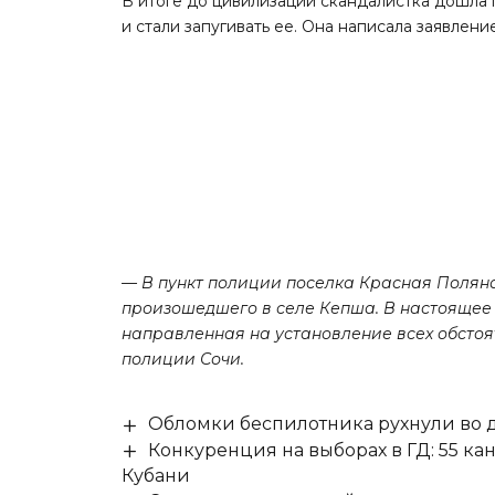
В итоге до цивилизации скандалистка дошла 
и стали запугивать ее. Она написала заявлени
— В пункт полиции поселка Красная Поляна
произошедшего в селе Кепша. В настоящее
направленная на установление всех обсто
полиции Сочи.
Обломки беспилотника рухнули во д
Конкуренция на выборах в ГД: 55 ка
Кубани