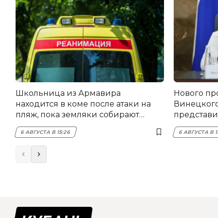
Школьница из Армавира
Нового пр
находится в коме после атаки на
Винецког
пляж, пока земляки собирают
представил
помощь
6 АВГУСТА В 15:26
6 АВГУСТА В 1