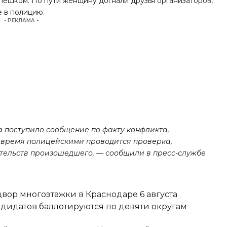
пешком. По пути женщину догнали друзья организаторов,
е в полицию.
- РЕКЛАМА -
 поступило сообщение по факту конфликта,
 время полицейскими проводится проверка,
ятельств произошедшего, — сообщили в пресс-службе
вор многоэтажки в Краснодаре 6 августа
ндидатов баллотируются по девяти округам