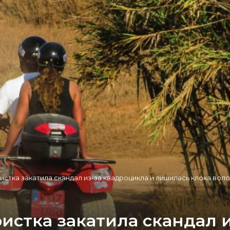
истка закатила скандал из-за квадроцикла и лишилась клока вол
истка закатила скандал 