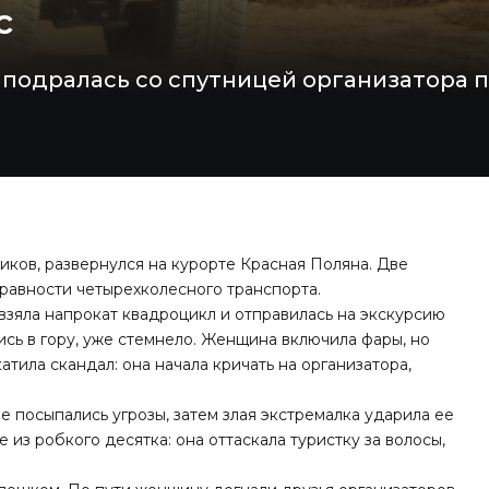
с
подралась со спутницей организатора п
иков, развернулся на курорте Красная Поляна. Две
равности четырехколесного транспорта.
 взяла напрокат квадроцикл и отправилась на экскурсию
ись в гору, уже стемнело. Женщина включила фары, но
атила скандал: она начала кричать на организатора,
е посыпались угрозы, затем злая экстремалка ударила ее
 из робкого десятка: она оттаскала туристку за волосы,