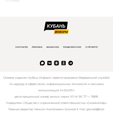
КОНТАКТЫ
РЕКЛАМА
ВАКАНСИИ
ЛИЦЕНЗИЯ СМИ
О ПРОЕКТЕ
Сетевое издание «Кубань Информ» зарегистрировано Федеральной службой
по надзору в сфере связи, информационных технологий и массовых
коммуникаций 24.09.2019 г.
регистрационный номер записи: серия ЭЛ № ФС 77 — 76818.
Учредитель: Общество с ограниченной ответственностью «ОнлайнИнфо».
Главный редактор: Максим Анатольевич Куликов E-mail:
glavred@kub-