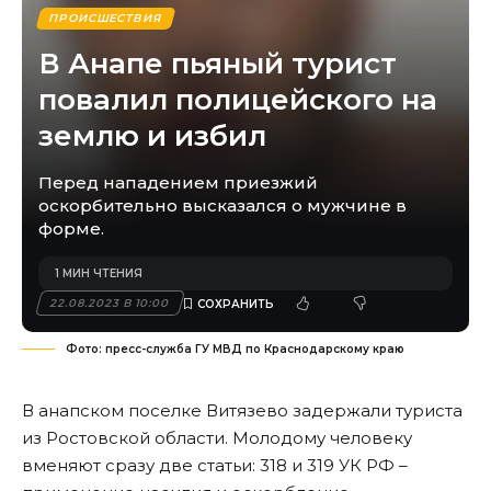
ПРОИСШЕСТВИЯ
В Анапе пьяный турист
повалил полицейского на
землю и избил
Перед нападением приезжий
оскорбительно высказался о мужчине в
форме.
1 МИН ЧТЕНИЯ
22.08.2023 В 10:00
Фото: пресс-служба ГУ МВД по Краснодарскому краю
В анапском поселке Витязево задержали туриста
из Ростовской области. Молодому человеку
вменяют сразу две статьи: 318 и 319 УК РФ –