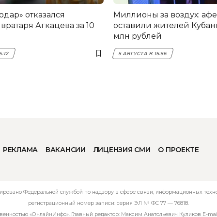
одар» отказался
Миллионы за воздух: аф
вратаря Агкацева за 10
оставили жителей Кубани
млн рублей
6:12
5 АВГУСТА В 15:56
РЕКЛАМА
ВАКАНСИИ
ЛИЦЕНЗИЯ СМИ
О ПРОЕКТЕ
ировано Федеральной службой по надзору в сфере связи, информационных технол
регистрационный номер записи: серия ЭЛ № ФС 77 — 76818.
твенностью «ОнлайнИнфо». Главный редактор: Максим Анатольевич Куликов E-mai