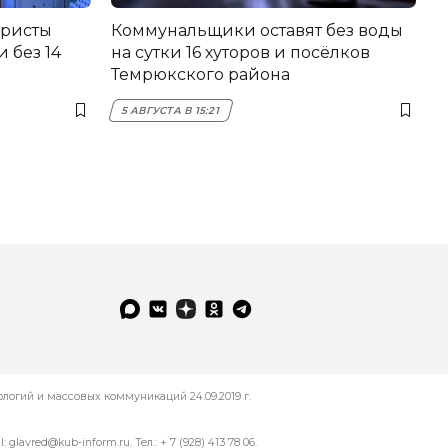
еристы
Коммунальщики оставят без воды
 без 14
на сутки 16 хуторов и посёлков
Темрюкского района
5 АВГУСТА В 15:21
огий и массовых коммуникаций 24.09.2019 г.
l:
glavred@kub-inform.ru
. Тел.:
+ 7 (928) 413 78 06
.