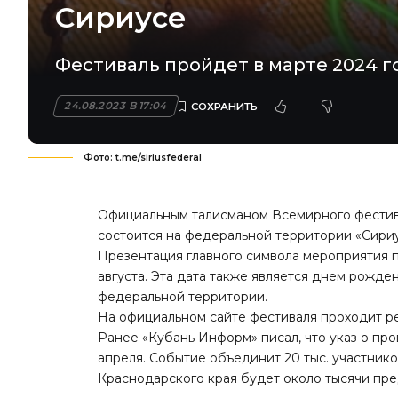
Сириусе
Фестиваль пройдет в марте 2024 г
24.08.2023 В 17:04
Фото: t.me/siriusfederal
Официальным талисманом Всемирного фести
состоится на федеральной территории «Сириус
Презентация главного символа мероприятия п
августа. Эта дата также является днем рожде
федеральной территории.
На официальном сайте фестиваля проходит ре
Ранее «Кубань Информ»
писал
, что указ о п
апреля. Событие объединит 20 тыс. участников
Краснодарского края будет около тысячи пре