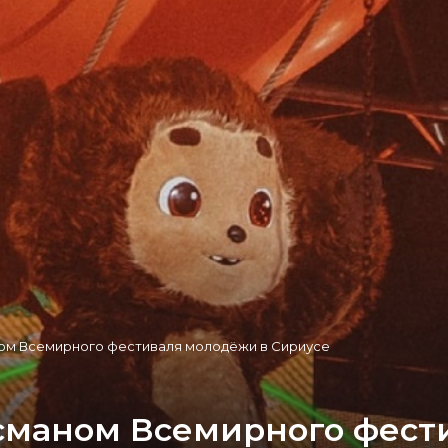
ом Всемирного фестиваля молодёжи в Сириусе
сманом Всемирного фест