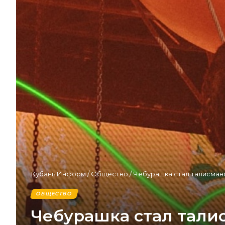
Кубань Информ
/
Общество
/
Чебурашка стал талисман
ОБЩЕСТВО
Чебурашка стал тали