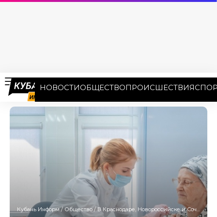
НОВОСТИ
ОБЩЕСТВО
ПРОИСШЕСТВИЯ
СПОР
Кубань Информ
/
Общество
/
В Краснодаре, Новороссийске и Сочи откроют мобильные пункты вакцинации от гриппа