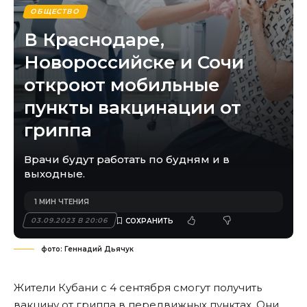
ОБЩЕСТВО
В Краснодаре,
Новороссийске и Сочи
откроют мобильные
пункты вакцинации от
гриппа
Врачи будут работать по будням и в
выходные.
1 МИН ЧТЕНИЯ
03.09.2023 В 20:06
фото: Геннадий Дьячук
Жители Кубани с 4 сентября смогут получить
вакцину от гриппа в передвижных пунктах. Они