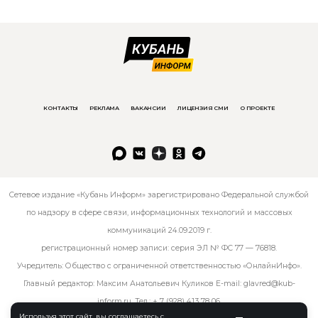
КОНТАКТЫ
РЕКЛАМА
ВАКАНСИИ
ЛИЦЕНЗИЯ СМИ
О ПРОЕКТЕ
Сетевое издание «Кубань Информ» зарегистрировано Федеральной службой
по надзору в сфере связи, информационных технологий и массовых
коммуникаций 24.09.2019 г.
регистрационный номер записи: серия ЭЛ № ФС 77 — 76818.
Учредитель: Общество с ограниченной ответственностью «ОнлайнИнфо».
Главный редактор: Максим Анатольевич Куликов E-mail:
glavred@kub-
inform.ru
. Тел.:
+ 7 (928) 413 78 06
.
Используя этот сайт, вы соглашаетесь с