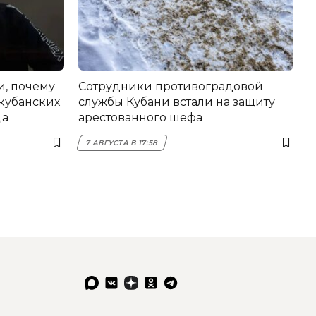
и, почему
Сотрудники противоградовой
 кубанских
службы Кубани встали на защиту
да
арестованного шефа
7 АВГУСТА В 17:58