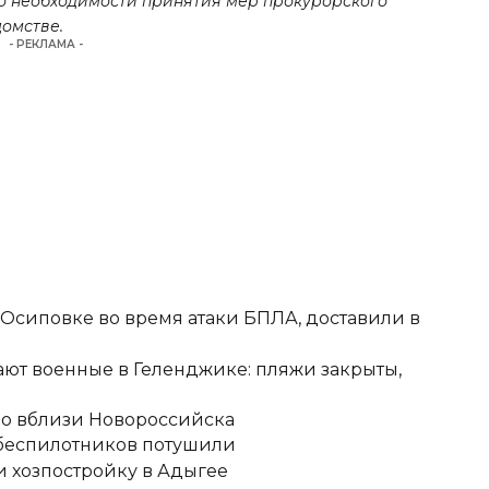
 о необходимости принятия мер прокурорского
омстве.
- РЕКЛАМА -
-Осиповке во время атаки БПЛА, доставили в
ют военные в Геленджике: пляжи закрыты,
но вблизи Новороссийска
 беспилотников потушили
 хозпостройку в Адыгее