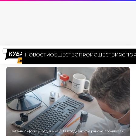
НОВОСТИ
ОБЩЕСТВО
ПРОИСШЕСТВИЯ
СПОР
Кубань Информ
/
Медицина
/
В Отрадненском районе пройдет акция «Кубань против рака»