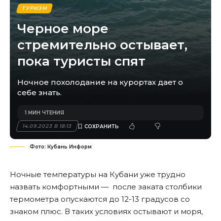
ТУРИЗМ
Черное море
стремительно остывает,
пока туристы спят
Ночное похолодание на курортах дает о
себе знать.
1 МИН ЧТЕНИЯ
14.09.2023 В 18:13
Фото: Кубань Информ
Ночные температуры на Кубани уже трудно
назвать комфортными — после заката столбики
термометра опускаются до 12-13 градусов со
знаком плюс. В таких условиях остывают и моря,