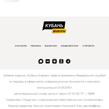
КОНТАКТЫ
РЕКЛАМА
ВАКАНСИИ
ЛИЦЕНЗИЯ СМИ
О ПРОЕКТЕ
Сетевое издание «Кубань Информ» зарегистрировано Федеральной службой
по надзору в сфере связи, информационных технологий и массовых
коммуникаций 24.09.2019 г.
регистрационный номер записи: серия ЭЛ № ФС 77 — 76818.
Учредитель: Общество с ограниченной ответственностью «ОнлайнИнфо».
Главный редактор: Максим Анатольевич Куликов E-mail:
glavred@kub-