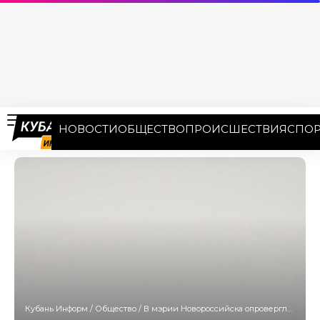
НОВОСТИ
ОБЩЕСТВО
ПРОИСШЕСТВИЯ
СПОР
Кубань Информ
/
Общество
/
В мэрии Новороссийска опровергли сообщения о продаже острова Суджук