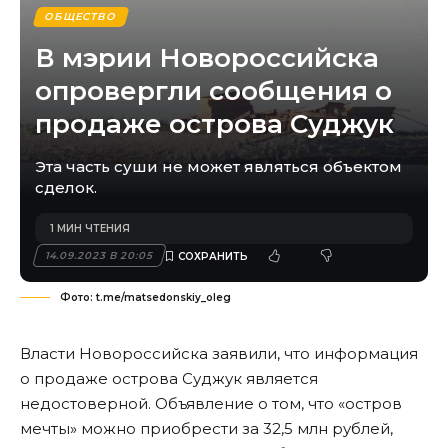
ОБЩЕСТВО
В мэрии Новороссийска
опровергли сообщения о
продаже острова Суджук
Эта часть суши не может являться объектом
сделок.
1 МИН ЧТЕНИЯ
14.09.2023 В 20:05
Фото: t.me/matsedonskiy_oleg
Власти Новороссийска заявили, что информация
о продаже острова Суджук является
недостоверной. Объявление о том, что «остров
мечты» можно приобрести за 32,5 млн рублей,