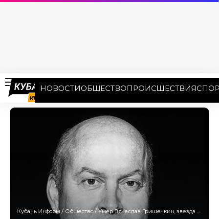
НОВОСТИ
ОБЩЕСТВО
ПРОИСШЕСТВИЯ
СПОР
Кубань Информ
/
Общество
/
Умер Вячеслав Гришечкин, звезда сериала «Солдаты»