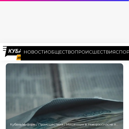
НОВОСТИ
ОБЩЕСТВО
ПРОИСШЕСТВИЯ
СПОР
Кубань Информ
/
Происшествия
/
Мошенник в Новороссийске переоформил на себя участок земли однофамильца и продал его за 1,8 млн рублей