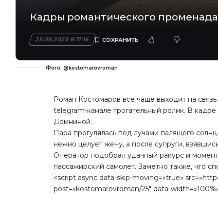
Кадры романтического променада
25.09.2023 В 17:16
Фото: @kostomarovroman
Роман Костомаров все чаще выходит на связь
telegram-канале трогательный ролик. В кадр
Домниной.
Пара прогулялась под лучами палящего солн
нежно целует жену, а после супруги, взявшись
Оператор подобрал удачный ракурс и момент,
пассажирский самолет. Заметно также, что сп
<script async data-skip-moving=»true» src=»http
post=»kostomarovroman/25″ data-width=»100%»