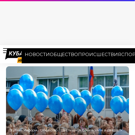
НОВОСТИ
ОБЩЕСТВО
ПРОИСШЕСТВИЯ
СПОР
Кубань Информ
/
Общество
/
Шесть школ Сочи вошли в двадцатку лучших на Кубани