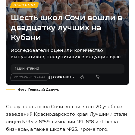
ОБЩЕСТВО
Шесть школ Сочи вошли в
двадцатку лучших на
Кубани
Исследователи оценили количество
выпускников, поступивших в ведущие вузы.
1 МИН ЧТЕНИЯ
27.09.2023 В 13:43
фото: Геннадий Дьячук
Сразу шесть школ Сочи вошли в топ-20 учебных
заведений Краснодарского края. Лучшими стали
лицеи №95 и №59; гимназии №1, №8 и «Школа
бизнеса», а также школа №25. Кроме того,