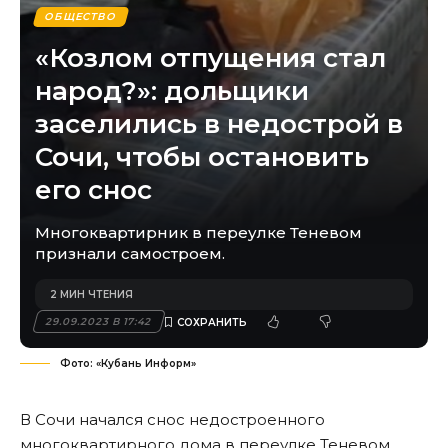
ОБЩЕСТВО
«Козлом отпущения стал
народ?»: дольщики
заселились в недострой в
Сочи, чтобы остановить
его снос
Многоквартирник в переулке Теневом
признали самостроем.
2 МИН ЧТЕНИЯ
29.09.2023 В 17:42
Фото: «Кубань Информ»
В Сочи начался снос недостроенного
многоквартирного дома в переулке Теневом.