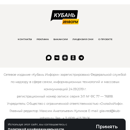
КОНТАКТЫ
РЕКЛАМА
ВАКАНСИИ
ЛИЦЕНЗИЯ СМИ
О ПРОЕКТЕ
Сетевое издание «Кубань Информ» зарегистрировано Федеральной службой
по надзору в сфере связи, информационных технологий и массовых
коммуникаций 24.09.2019 г.
регистрационный номер записи: серия ЭЛ № ФС 77 — 76818.
Учредитель: Общество с ограниченной ответственностью «ОнлайнИнфо».
Главный редактор: Максим Анатольевич Куликов E-mail:
glavred@kub-
inform.ru
. Тел.:
+ 7 (928) 413 78 06
.
Используя этот сайт, вы соглашаетесь с
Принять
Политикой конфиденциальности
.