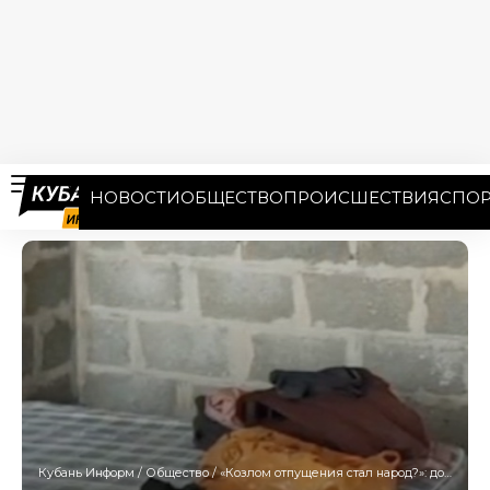
НОВОСТИ
ОБЩЕСТВО
ПРОИСШЕСТВИЯ
СПОР
Кубань Информ
/
Общество
/
«Козлом отпущения стал народ?»: дольщики заселились в недострой в Сочи, чтобы остановить его снос