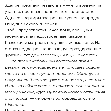
Здание признали незаконным — его возвели на
участке, предназначенном под садоводство.
Однако квартиры застройщик успешно продал.
Их купили около 70 семей.
Чтобы предотвратить снос дома, дольщики
заселились на недостроенные квадраты.
Разложили матрасы, подушки, личные вещи. На
стенах недостроя написали душераздирающие
фразы: «Этот дом заселен», «SOS», «Помогите!».
— Это люди с небольшим достатком, люди с
детьми, пенсионеры, военные, которые продали
где-то на севере, думали, приедем… Обманутые,
получилось. Шесть лет уже стоит вот это, шесть лет!
И только сейчас какая-то показательная порка, по
моему мнению, идет. Ну почему козлом отпущения
стал народ? — негодует пострадавшая Ольга
Шведова.
Ни надписи, ни слезы, ни мольбы дольщиков не