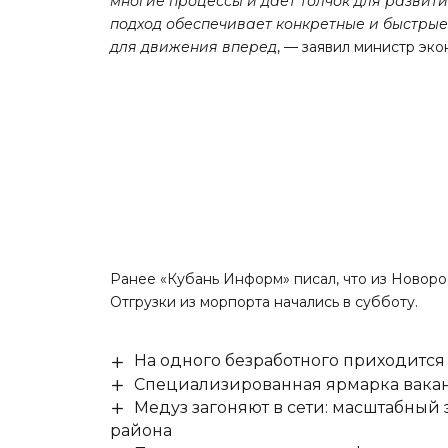
многие процессы и дает толчок для развит
подход обеспечивает конкретные и быстрые
для движения вперед
, — заявил министр эк
Ранее «Кубань Информ»
писал
, что из Новор
Отгрузки из морпорта начались в субботу.
На одного безработного приходится
Специализированная ярмарка вакан
Медуз загоняют в сети: масштабный
района