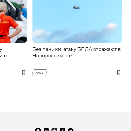
у:
Без паники: атаку БПЛА отражают в
й в
Новороссийске
10:31