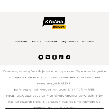
КОНТАКТЫ
РЕКЛАМА
ВАКАНСИИ
ЛИЦЕНЗИЯ СМИ
О ПРОЕКТЕ
Сетевое издание «Кубань Информ» зарегистрировано Федеральной службой
по надзору в сфере связи, информационных технологий и массовых
коммуникаций 24.09.2019 г.
регистрационный номер записи: серия ЭЛ № ФС 77 — 76818.
Учредитель: Общество с ограниченной ответственностью «ОнлайнИнфо».
Главный редактор: Максим Анатольевич Куликов E-mail:
glavred@kub-
inform.ru
. Тел.:
+ 7 (928) 413 78 06
.