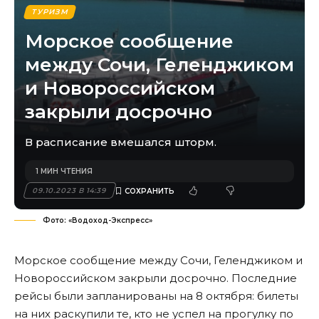
ТУРИЗМ
Морское сообщение
между Сочи, Геленджиком
и Новороссийском
закрыли досрочно
В расписание вмешался шторм.
1 МИН ЧТЕНИЯ
09.10.2023 В 14:39
Фото: «Водоход-Экспресс»
Морское сообщение между Сочи, Геленджиком и
Новороссийском закрыли досрочно. Последние
рейсы были запланированы на 8 октября: билеты
на них раскупили те, кто не успел на прогулку по