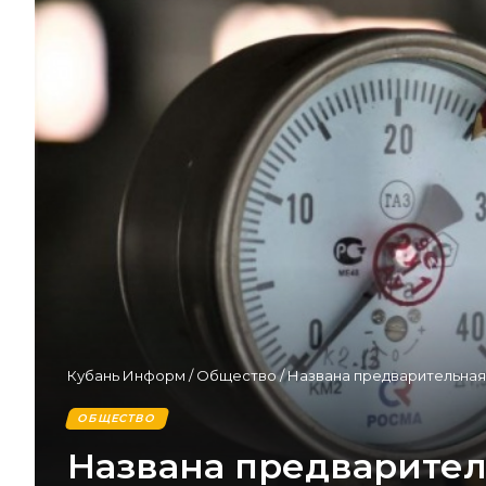
Кубань Информ
/
Общество
/
Названа предварительная 
ОБЩЕСТВО
Названа предварител