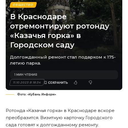
ОБЩЕСТВО
В Краснодаре
отремонтируют ротонду
«Казачья горка» в
Городском саду
Долгожданный ремонт стал подарком к 175-
летию парка.
1 МИН ЧТЕНИЯ
11.10.2023 В 18:34
Фото: «Кубань Информ»
Ротонда «Казачья горка» в Краснодаре вскоре
преобразится. Визитную карточку Городского
сада готовят к долгожданному ремонту.