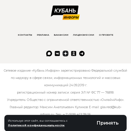
КОНТАКТЫ
РЕКЛАМА
ВАКАНСИИ
ЛИЦЕНЗИЯ СМИ
О ПРОЕКТЕ
Сетевое издание «Кубань Информ» зарегистрировано Федеральной службой
по надзору в сфере связи, информационных технологий и массовых
коммуникаций 24.09.2019 г.
регистрационный номер записи: серия ЭЛ № ФС 77 — 76818.
Учредитель: Общество с ограниченной ответственностью «ОнлайнИнфо».
Главный редактор: Максим Анатольевич Куликов E-mail:
glavred@kub-
inform.ru
. Тел.:
+ 7 (928) 413 78 06
.
Используя этот сайт, вы соглашаетесь с
Принять
Политикой конфиденциальности
.
© kub-inform 2026