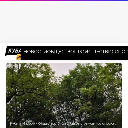
НОВОСТИ
ОБЩЕСТВО
ПРОИСШЕСТВИЯ
СПОР
Кубань Информ
/
Общество
/
В Краснодаре отремонтируют ротонду «Казачья горка» в Городском саду