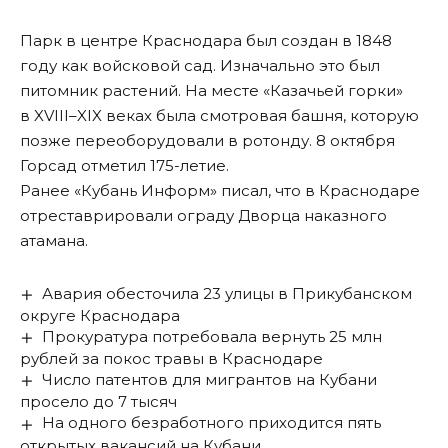
Парк в центре Краснодара был создан в 1848
году как войсковой сад. Изначально это был
питомник растений. На месте «Казачьей горки»
в XVIII–XIX веках была смотровая башня, которую
позже переоборудовали в ротонду. 8 октября
Горсад отметил 175-летие.
Ранее «Кубань Информ»
писал
, что в Краснодаре
отреставрировали ограду Дворца наказного
атамана.
Авария обесточила 23 улицы в Прикубанском
округе Краснодара
Прокуратура потребовала вернуть 25 млн
рублей за покос травы в Краснодаре
Число патентов для мигрантов на Кубани
просело до 7 тысяч
На одного безработного приходится пять
открытых вакансий на Кубани