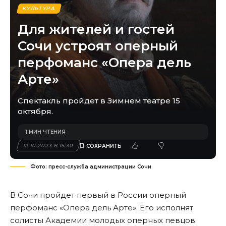
КУЛЬТУРА
Для жителей и гостей
Сочи устроят оперный
перфоманс «Опера дель
Арте»
Спектакль пройдет в Зимнем театре 15
октября.
1 МИН ЧТЕНИЯ
12.10.2023 В 15:30
Фото: пресс-служба администрации Сочи
В Сочи пройдет первый в России оперный
перфоманс «Опера дель Арте». Его исполнят
солисты Академии молодых оперных певцов