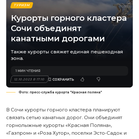
ТУРИЗМ
Курорты горного кластера
Сочи объединят
канатными дорогами
Также курорты свяжет единая пешеходная
зона.
1 МИН ЧТЕНИЯ
12.10.2023 В 17:10
Фото: пресс-служба курорта "Красная поляна"
В Сочи курорты горного кластера планируют
связать сетью канатных дорог. Они объединят
горнолыжные курорты «Красная Поляна»,
«Газпром» и «Роза Хутор», поселки Эсто-Садок и