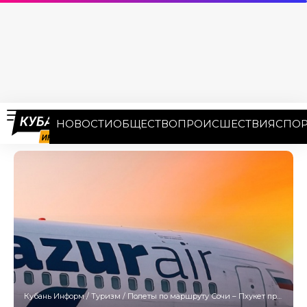
НОВОСТИ
ОБЩЕСТВО
ПРОИСШЕСТВИЯ
СПОР
Кубань Информ
/
Туризм
/
Полеты по маршруту Сочи – Пхукет продлены до марта 2024 года