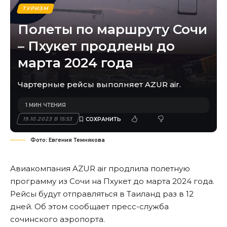
ТУРИЗМ
Полеты по маршруту Сочи
– Пхукет продлены до
марта 2024 года
Чартерные рейсы выполняет AZUR air.
1 МИН ЧТЕНИЯ
19.10.2023 В 15:53
Фото: Евгения Темнякова
Авиакомпания AZUR air продлила полетную
программу из Сочи на Пхукет до марта 2024 года.
Рейсы будут отправляться в Таиланд раз в 12
дней. Об этом сообщает пресс-служба
сочинского аэропорта.