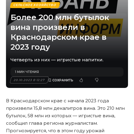
СЕЛЬСКОЕ ХОЗЯЙСТВО
Более 200 млн бутылок
вина произвели в
Краснодарском крае в
2023 году
Четверть из них — игристые напитки.
1 МИН ЧТЕНИЯ
20.10.2023 В 12:27
В Краснодарском крае с начала 2023 года
произвели 15,8 млн декалитров вина. Это 210 млн
бутылок, 58 млн из которых — игристые вина,
сообщил глава региона журналистам.
Прогнозируется, что в этом году урожай