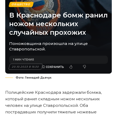
ОБЩЕСТВО
В Краснодаре бомж ранил
ножом нескольких
случайных прохожих
Поножовщина произошла на улице
Ставропольской.
1 МИН ЧТЕНИЯ
20.10.2023 В 15:30
Фото: Геннадий Дьячук
Полицейские Краснодара задержали бомжа,
который ранил складным ножом нескольких
человек на улице Ставропольской. Оба
пострадавших получили тяжелые ножевые