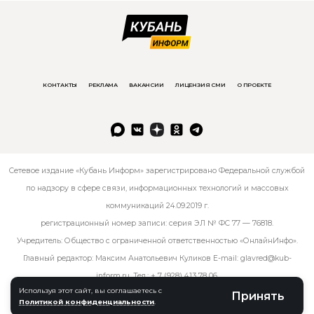
КОНТАКТЫ
РЕКЛАМА
ВАКАНСИИ
ЛИЦЕНЗИЯ СМИ
О ПРОЕКТЕ
Сетевое издание «Кубань Информ» зарегистрировано Федеральной службой
по надзору в сфере связи, информационных технологий и массовых
коммуникаций 24.09.2019 г.
регистрационный номер записи: серия ЭЛ № ФС 77 — 76818.
Учредитель: Общество с ограниченной ответственностью «ОнлайнИнфо».
Главный редактор: Максим Анатольевич Куликов E-mail:
glavred@kub-
inform.ru
. Тел.:
+ 7 (928) 413 78 06
.
Используя этот сайт, вы соглашаетесь с
Принять
Политикой конфиденциальности
.
© kub-inform 2026