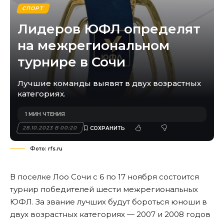
СПОРТ
Лидеров ЮФЛ определят
на межрегиональном
турнире в Сочи
Лучшие команды выявят в двух возрастных
категориях.
1 МИН ЧТЕНИЯ
28.10.2023 В 00:20
Фото: rfs.ru
В поселке Лоо Сочи с 6 по 17 ноября состоится
турнир победителей шести межрегиональных
ЮФЛ. За звание лучших будут бороться юноши в
двух возрастных категориях — 2007 и 2008 годов