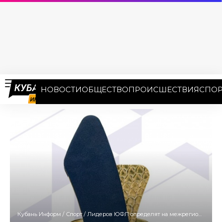
НОВОСТИ
ОБЩЕСТВО
ПРОИСШЕСТВИЯ
СПОР
Кубань Информ
/
Спорт
/
Лидеров ЮФЛ определят на межрегиональном турнире в Сочи