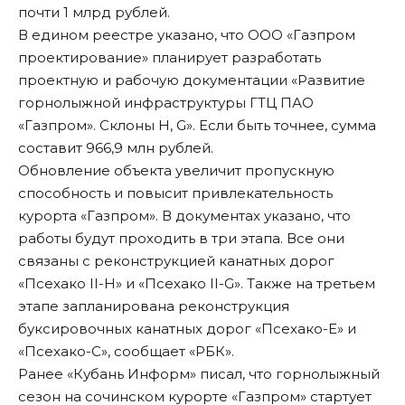
почти 1 млрд рублей.
В едином реестре указано, что ООО «Газпром
проектирование» планирует разработать
проектную и рабочую документации «Развитие
горнолыжной инфраструктуры ГТЦ ПАО
«Газпром». Склоны H, G». Если быть точнее, сумма
составит 966,9 млн рублей.
Обновление объекта увеличит пропускную
способность и повысит привлекательность
курорта «Газпром». В документах указано, что
работы будут проходить в три этапа. Все они
связаны с реконструкцией канатных дорог
«Псехако II-H» и «Псехако II-G». Также на третьем
этапе запланирована реконструкция
буксировочных канатных дорог «Псехако-Е» и
«Псехако-С», сообщает «РБК».
Ранее «Кубань Информ»
писал
, что горнолыжный
сезон на сочинском курорте «Газпром» стартует