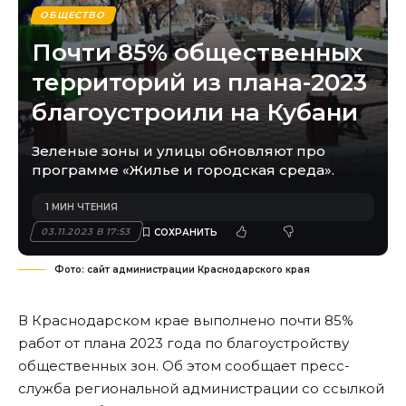
ОБЩЕСТВО
Почти 85% общественных
территорий из плана-2023
благоустроили на Кубани
Зеленые зоны и улицы обновляют про
программе «Жилье и городская среда».
1 МИН ЧТЕНИЯ
03.11.2023 В 17:53
Фото: сайт администрации Краснодарского края
В Краснодарском крае выполнено почти 85%
работ от плана 2023 года по благоустройству
общественных зон. Об этом сообщает пресс-
служба региональной администрации со ссылкой