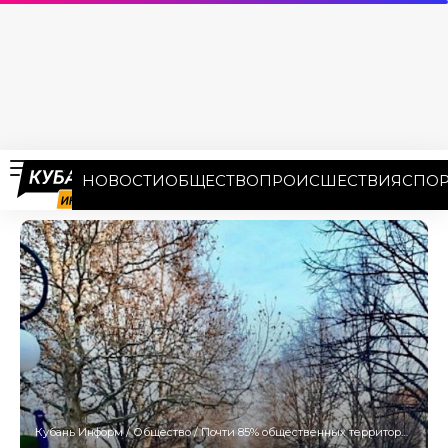
НОВОСТИ
ОБЩЕСТВО
ПРОИСШЕСТВИЯ
СПОР
Кубань Информ
/
Общество
/
Почти 85% общественных территорий из плана-2023 благоустроили на Кубани