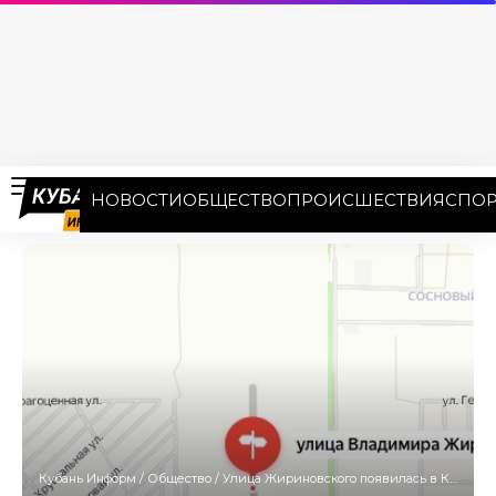
НОВОСТИ
ОБЩЕСТВО
ПРОИСШЕСТВИЯ
СПОР
Кубань Информ
/
Общество
/
Улица Жириновского появилась в Краснодаре