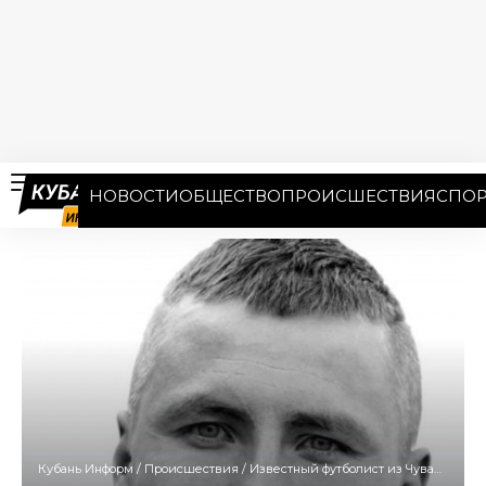
НОВОСТИ
ОБЩЕСТВО
ПРОИСШЕСТВИЯ
СПОР
Кубань Информ
/
Происшествия
/
Известный футболист из Чувашии Алексей Лесин скончался в Сочи при странных обстоятельствах