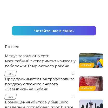
Читайте нас в МАКС
По теме
Медуз загоняют в сети:
масштабный эксперимент начался у
побережья Темрюкского района
НАУКА
11:50
Предпринимателя оштрафовали за
продажу опасного аналога
«Оземпика» на Кубани
БИЗНЕС
11:39
Возмещения убытков у бывшего
владельца потребовал порт Туапсе