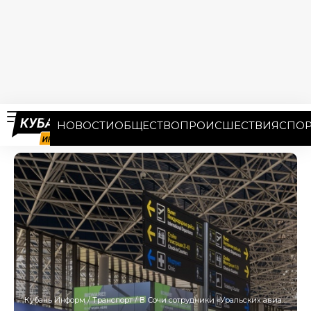
НОВОСТИ
ОБЩЕСТВО
ПРОИСШЕСТВИЯ
СПОР
Кубань Информ
/
Транспорт
/
В Сочи сотрудники «Уральских авиалиний» довели ребенка до слез, не пустив на рейс с ручной кладью