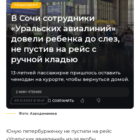
ТРАНСПОРТ
В Сочи сотрудники
«Уральских авиалиний»
довели ребенка до слез,
не пустив на рейс с
ручной кладью
13-летней пассажирке пришлось оставить
чемодан на курорте, чтобы вернуться домой.
2 МИН ЧТЕНИЯ
09.11.2023 В 15:41
Фото: Аэродинамика
Юную петербурженку не пустили на рейс
«Уральских авиалиний» из-за якобы