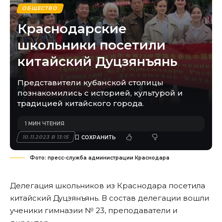
ОБЩЕСТВО
Краснодарские
школьники посетили
китайский Дуцзянъянь
Представители кубанской столицы
познакомились с историей, культурой и
традицией китайского города.
1 МИН ЧТЕНИЯ
10.11.2023 В 13:15
Фото: пресс-служба администрации Краснодара
Делегация школьников из Краснодара посетила
китайский Дуцзянъянь. В состав делегации вошли
ученики гимназии № 23, преподаватели и