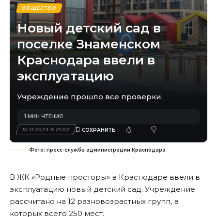
ОБЩЕСТВО
Новый детский сад в
поселке Знаменском
Краснодара ввели в
эксплуатацию
Учреждение прошло все проверки.
1 МИН ЧТЕНИЯ
10.11.2023 В 17:02
Фото: пресс-служба администрации Краснодара
В ЖК «Родные просторы» в Краснодаре ввели в
эксплуатацию новый детский сад. Учреждение
рассчитано на 12 разновозрастных групп, в
которых всего 250 мест.