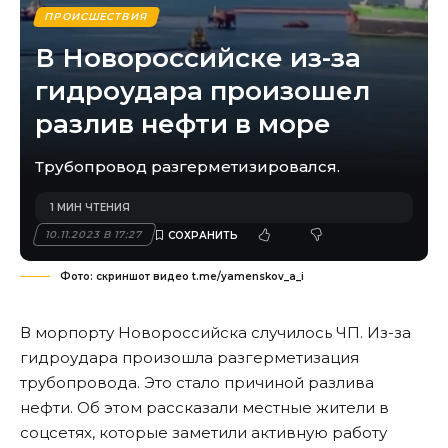
ПРОИСШЕСТВИЯ
В Новороссийске из-за
гидроудара произошел
разлив нефти в море
Трубопровод разгерметизировался.
1 МИН ЧТЕНИЯ
10.11.2023 В 17:27
Фото: скриншот видео t.me/yamenskov_a_i
В морпорту Новороссийска случилось ЧП. Из-за
гидроудара произошла разгерметизация
трубопровода. Это стало причиной разлива
нефти. Об этом рассказали местные жители в
соцсетях, которые заметили активную работу