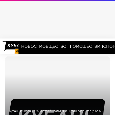
НОВОСТИ
ОБЩЕСТВО
ПРОИСШЕСТВИЯ
СПОР
Кубань Информ
/
Общество
/
Владимир Путин подписал указ о назначении новых судей в Краснодарском крае